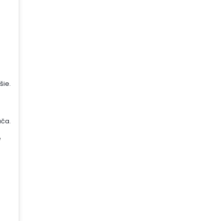
šie.
ača.
é
j