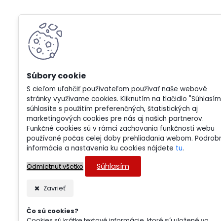
S cieľom uľahčiť používateľom používať naše webové
stránky využívame cookies. Kliknutím na tlačidlo "Súhlasím
súhlasíte s použitím preferenčných, štatistických aj
marketingových cookies pre nás aj našich partnerov.
Funkčné cookies sú v rámci zachovania funkčnosti webu
používané počas celej doby prehliadania webom. Podrob
informácie a nastavenia ku cookies nájdete
tu
.
Súhlasím
Odmietnuť všetko
Zavrieť
Čo sú cookies?
Cookies sú krátke textové informácie, ktoré sú uložené vo