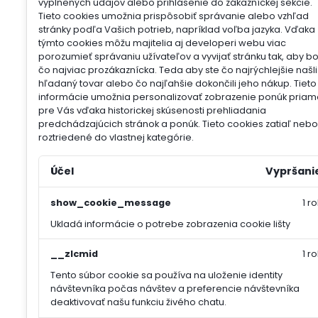
vyplnených údajov alebo prihlásenie do zákazníckej sekcie.
Tieto cookies umožnia prispôsobiť správanie alebo vzhľad
stránky podľa Vašich potrieb, napríklad voľba jazyka.
Vďaka
týmto cookies môžu majitelia aj developeri webu viac
porozumieť správaniu užívateľov a vyvijať stránku tak, aby b
čo najviac prozákaznícka. Teda aby ste čo najrýchlejšie našli
hľadaný tovar alebo čo najľahšie dokončili jeho nákup.
Tieto
informácie umožnia personalizovať zobrazenie ponúk priam
pre Vás vďaka historickej skúsenosti prehliadania
predchádzajúcich stránok a ponúk.
Tieto cookies zatiaľ nebol
roztriedené do vlastnej kategórie.
Účel
Vypršani
show_cookie_message
1 ro
Ukladá informácie o potrebe zobrazenia cookie lišty
__zlcmid
1 ro
Tento súbor cookie sa používa na uloženie identity
návštevníka počas návštev a preferencie návštevníka
deaktivovať našu funkciu živého chatu.