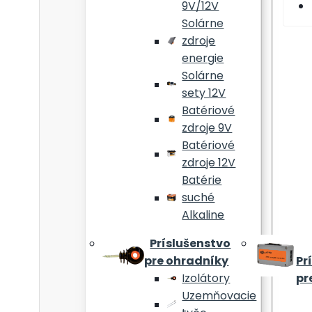
9V/12V
Solárne
zdroje
energie
Solárne
sety 12V
Batériové
zdroje 9V
Batériové
zdroje 12V
Batérie
suché
Alkaline
Príslušenstvo
pre ohradníky
Pr
Izolátory
pr
Uzemňovacie