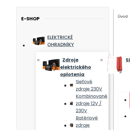
Úvod
E-SHOP
ELEKTRICKÉ
OHRADNÍKY
Zdroje
S
elektrického
oplotenia
Sieťové
zdroje 230V
Kombinované
zdroje 12V /
230V
Batériové
zdroje