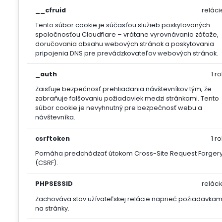
__cfruid
reláci
Tento súbor cookie je súčasťou služieb poskytovaných
spoločnosťou Cloudflare – vrátane vyrovnávania záťaže,
doručovania obsahu webových stránok a poskytovania
pripojenia DNS pre prevádzkovateľov webových stránok.
_auth
1 ro
Zaisťuje bezpečnosť prehliadania návštevníkov tým, že
zabraňuje falšovaniu požiadaviek medzi stránkami. Tento
súbor cookie je nevyhnutný pre bezpečnosť webu a
návštevníka.
csrftoken
1 ro
Pomáha predchádzať útokom Cross-Site Request Forger
(CSRF).
PHPSESSID
reláci
Zachováva stav užívateľskej relácie naprieč požiadavkam
na stránky.