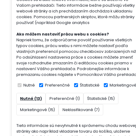
Vašom prehliadači. Tieto informácie bežne používajú všetky
webové stránky a ich prechádzaním dochádza k ukladaniu
cookies. Pomocou partnerských skriptov, ktoré môžu stránky
používať (napríklad Google analytics
Ako môžem nastaviť prácu webu s cookies?
Napriek tomu, že odporúčame povoliť používanie všetkých
typov cookies, prácu webu s nimi môžete nastaviť podľa
vlastných preferencií pomocou checkboxov zobrazených niž
Po odsúhlasení nastavenia práce s cookies môžete zmeniť
svoje rozhodnutie zmazaním či editáciou cookies priamo v
nastavení Vášho prehliadača. Podrobnejšie informácie k
premazaniu cookies nájdete v Pomocníkovi Vášho prehliad
Nutné
Preferenčné
Štatistické
Marketingov
Nutné (13)
Preferenčné (1)
Štatistické (15)
Marketingové (15)
Neklasifikované (7)
Tieto informácie sú nevyhnutné k správnemu chodu webove
stránky ako napríklad vkladanie tovaru do košíka, uloženie