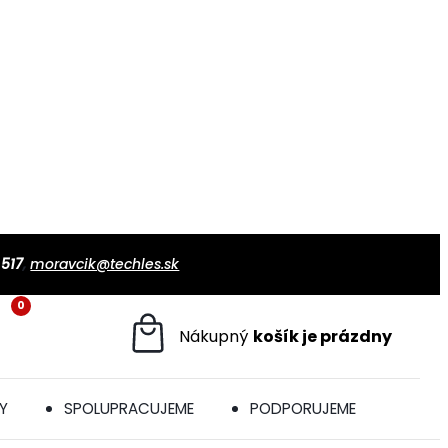
 517
,
moravcik@techles.sk
0
Y
SPOLUPRACUJEME
PODPORUJEME