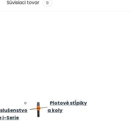
Súvisiaci tovar
0
Plotové stĺpiky
íslušenstvo
a koly
e i-Serie