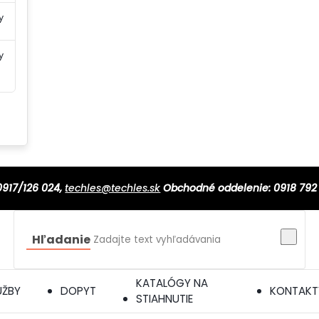
y
y
0917/126 024,
techles@techles.sk
Obchodné oddelenie: 0918 792
Hľadanie
KATALÓGY NA
UŽBY
DOPYT
KONTAKT
STIAHNUTIE