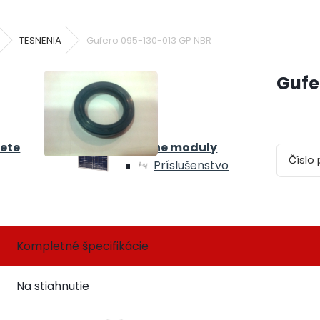
TESNENIA
Gufero 095-130-013 GP NBR
Gufe
iete
Solárne moduly
Číslo 
Príslušenstvo
Kompletné špecifikácie
Na stiahnutie