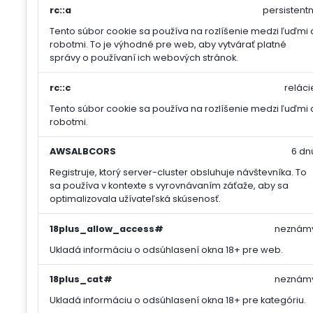
rc::a
persistentn
Tento súbor cookie sa používa na rozlíšenie medzi ľuďmi 
robotmi. To je výhodné pre web, aby vytvárať platné
správy o používaní ich webových stránok.
rc::c
reláci
Tento súbor cookie sa používa na rozlíšenie medzi ľuďmi 
robotmi.
AWSALBCORS
6 dn
Registruje, ktorý server-cluster obsluhuje návštevníka. To
sa používa v kontexte s vyrovnávaním záťaže, aby sa
optimalizovala užívateľská skúsenosť.
18plus_allow_access#
neznám
Ukladá informáciu o odsúhlasení okna 18+ pre web.
18plus_cat#
neznám
Ukladá informáciu o odsúhlasení okna 18+ pre kategóriu.