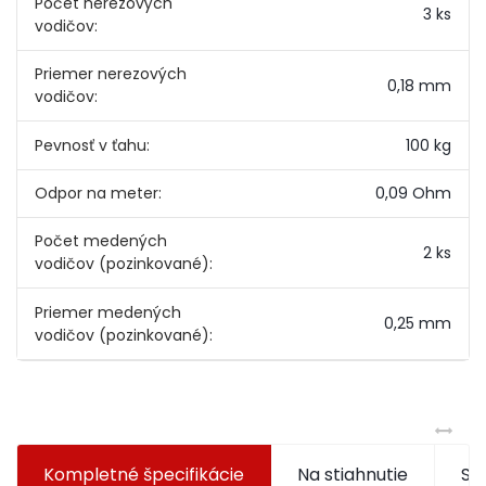
Počet nerezových
3 ks
vodičov:
Priemer nerezových
0,18 mm
vodičov:
Pevnosť v ťahu:
100 kg
Odpor na meter:
0,09 Ohm
Počet medených
2 ks
vodičov (pozinkované):
Priemer medených
0,25 mm
vodičov (pozinkované):
Kompletné špecifikácie
Na stiahnutie
Súv