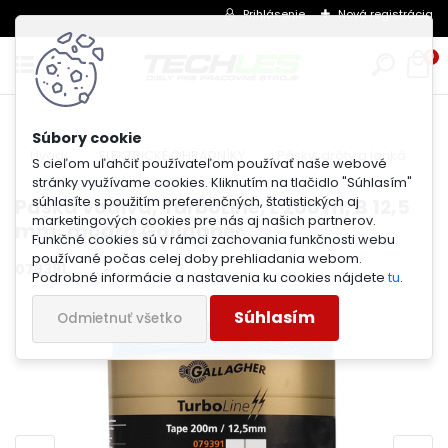
Prihlásenie
Nová registrácia
0
Úvod
ELEKTRICKÉ OHRADNÍKY
Pásky, drôty a lanká
P
S cieľom uľahčiť používateľom používať naše webové
stránky využívame cookies. Kliknutím na tlačidlo "Súhlasím"
súhlasíte s použitím preferenčných, štatistických aj
Páska vodivá, TurboLine, L 200 m, B 12,5
marketingových cookies pre nás aj našich partnerov.
mm, modrá Gallagher
Funkčné cookies sú v rámci zachovania funkčnosti webu
používané počas celej doby prehliadania webom.
079391
Podrobné informácie a nastavenia ku cookies nájdete
tu
.
Súhlasím
Odmietnuť všetko