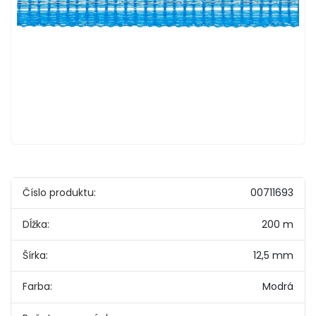
Číslo produktu:
00711693
Dĺžka:
200 m
Šírka:
12,5 mm
Farba:
Modrá